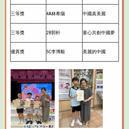
三等獎
4A林希陽
中國真美麗
三等獎
2B郭軒
童心共創中國夢
優異獎
5C李博毅
美麗的中國