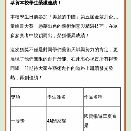
恭賀本校學生榮獲佳績！
本校學生日前參加「美麗的中國」第五屆金紫荊盃兒
童繪畫大賽，憑藉出色的藝術創意與精湛技巧，在眾
多參賽者中脫穎而出，榮獲優異成績！
這次獲獎不僅是對同學們藝術天賦與努力的肯定，更
展現了他們無限的創作潛能。在此衷心祝賀所有得獎
同學，並期待大家在藝術創作的道路上繼續發光發
熱，再創佳績！
獎項
學生姓名
作品名稱
國寶暢遊華夏奇
一等獎
4A關家耀
景