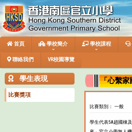
首頁
學校簡介
學校課程
聯絡我們
VR校園導覽
學生表現
「心繫家
比賽獎項
比賽類別： 一般
學生代表5A趙國棟
來」官立小學無人機