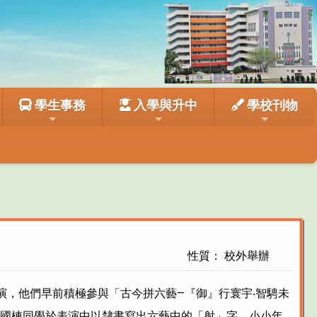
學生事務
入學與升中
學校刊物
性質： 校外舉辦
匯演，他們早前積極參與「古今拼六藝—『御』行寰宇‧智騁未
國棟同學於表演中以隸書寫出六藝中的「射」字，小小年