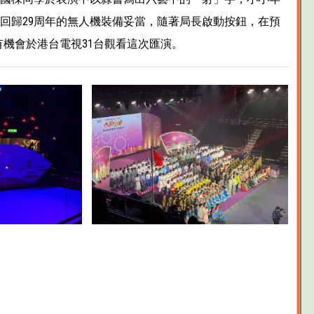
回歸29周年的無人機裝備妥當，隨著局長啟動按鈕，在預
就有機會於港台電視31台觀看這次匯演。