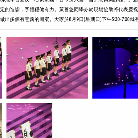
定的造詣，字體穩健有力。黃善悠同學亦於現場協助將代表慶祝
出多個有意義的圖案。大家於8月9日(星期日)下午5:30-7:00