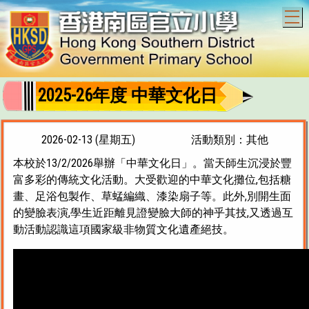
T
2025-26年度 中華文化日
2026-02-13 (星期五)
活動類別：其他
本校於13/2/2026舉辦「中華文化日」。當天師生沉浸於豐
富多彩的傳統文化活動。大受歡迎的中華文化攤位,包括糖
畫、足浴包製作、草蜢編織、漆染扇子等。此外,別開生面
的變臉表演,學生近距離見證變臉大師的神乎其技,又透過互
動活動認識這項國家級非物質文化遺產絕技。