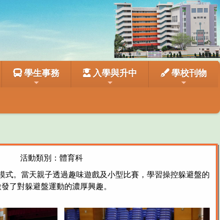
學生事務
入學與升中
學校刊物
活動類別：體育科
活模式。當天親子透過趣味遊戲及小型比賽，學習操控躲避盤的
激發了對躲避盤運動的濃厚興趣。