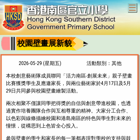
T
校園壁畫展新貌
2026-05-29 (星期五)
活動類別：其他
本校創意藝術隊成員聯同「活力南區‧創展未來」親子壁畫
比賽獲獎學生及應邀家長，與兩位藝術家於4月17日及5月
29日共同參與校園壁畫繪製活動。
兩次相聚不僅讓同學把得獎的自信與創意帶進校園，也透
過實作培養團隊合作與互相尊重的精神。大家分工合作、
以色彩與線條描繪校園和港島南區的特色與學生對未來的
憧憬，從構思到上色皆全心投入。
參與壁畫的學生和家長的每一筆都表現對學校的支持與鼓