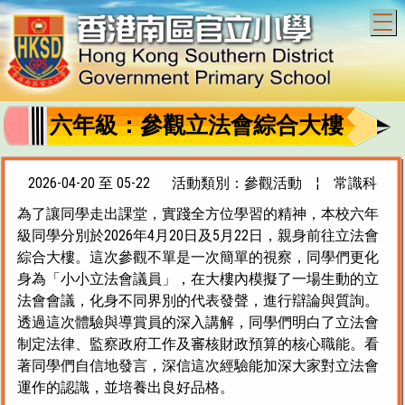
T
六年級：參觀立法會綜合大樓
2026-04-20 至 05-22
活動類別：參觀活動
¦
常識科
為了讓同學走出課堂，實踐全方位學習的精神，本校六年
級同學分別於2026年4月20日及5月22日，親身前往立法會
綜合大樓。這次參觀不單是一次簡單的視察，同學們更化
身為「小小立法會議員」，在大樓內模擬了一場生動的立
法會會議，化身不同界別的代表發聲，進行辯論與質詢。
透過這次體驗與導賞員的深入講解，同學們明白了立法會
制定法律、監察政府工作及審核財政預算的核心職能。看
著同學們自信地發言，深信這次經驗能加深大家對立法會
運作的認識，並培養出良好品格。