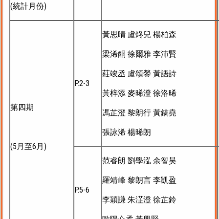
(統計月份)
黃思晴 盧炵兒 楊柏森
梁浠酮 徐爾雅 李沛賢
莊竣丞 盧頌鎣 黃語詩
P.2-3
黃梓添 麥晞澄 徐洛晞
第四期
馮芷澄 黎朗行 黃鎬堯
張詠浠 楊晞朗
(5月至6月)
范睿朗 劉學泓 余智昊
羅靖峰 黎朗言 李凱盈
P.5-6
李穎謙 朱淽澄 徐芷鈴