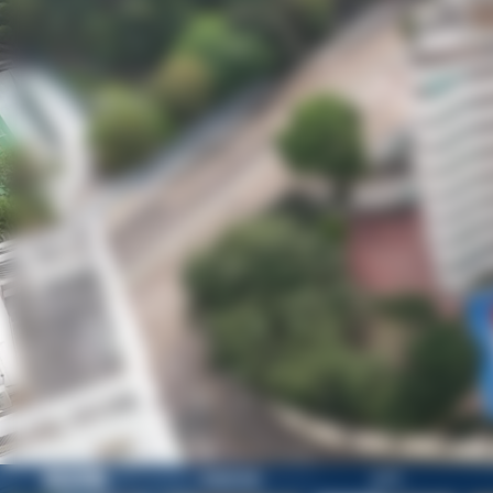
歡迎參觀
校園目錄
正門