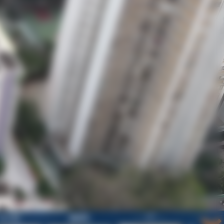
--- 1/F ---
社工室
醫療室
多用途