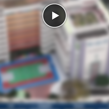
大堂
有蓋操場
會議室