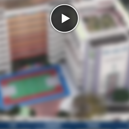
大堂
有蓋操場
會議室