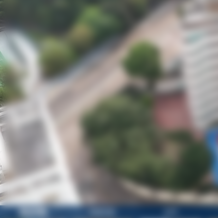
歡迎參觀
校園目錄
正門