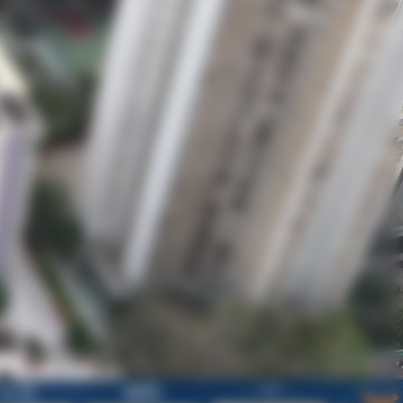
--- 1/F ---
社工室
醫療室
多用途