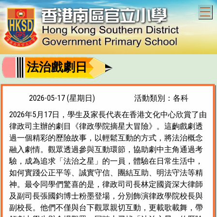
T
法治戲劇日
2026-05-17 (星期日)
活動類別：各科
2026年5月17日，學生及家長代表在香港文化中心欣賞了由
律政司主辦的劇目《律政學院摘星大冒險》。這齣戲劇透
過一個精彩的歷險故事，以輕鬆互動的方式，將法治概念
融入劇情。觀眾透過參與互動環節，協助劇中主角通過考
驗，成為追求「法治之星」的一員，體驗在日常生活中，
如何實踐公正平等、誠實守信、團結互助、明法守法等精
神。最令同學們驚喜的是，律政司司長林定國資深大律師
及副司長張國鈞博士粉墨登場，分別飾演律政學院校長與
副校長。他們不僅與台下觀眾親切互動，更載歌載舞，帶