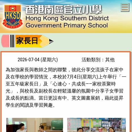
T
家長日
2026-07-04 (星期六)
活動類別：其他
為加強家長與教師之間的聯繫，彼此分享交流孩子在家中
及在學校的學習情況，本校於7月4日(星期六)上午舉行「一
至五年級家長日」及「心連心・共成長——家校茶聚時
光」，與校長及副校長在輕鬆溫馨的氛圍中分享子女學習
及成長的點滴。當日更設有中、英文圖書展銷，藉此提昇
學生的閱讀及學習興趣。