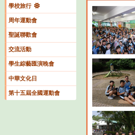
學校旅行
周年運動會
聖誕聯歡會
交流活動
學生綜藝匯演晚會
中華文化日
第十五屆全國運動會