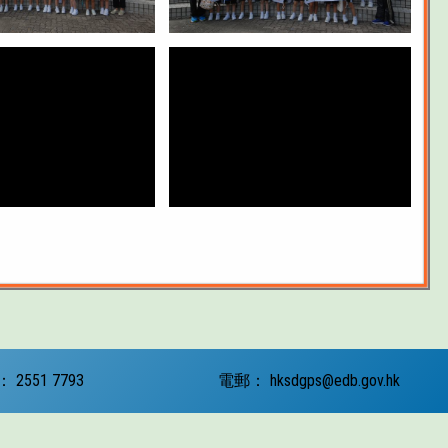
：
2551 7793
電郵：
hksdgps@edb.gov.hk