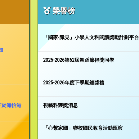
榮譽榜
「國家‧識見」小學人文科閱讀獎勵計劃平
知
2025-2026第62屆舞蹈節得獎同學
2025-2026年度下學期頒獎禮
正於海怡港
視藝科獲獎消息
「心繫家國」聯校國民教育活動匯演