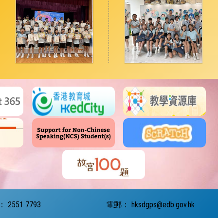
：
2551 7793
電郵：
hksdgps@edb.gov.hk