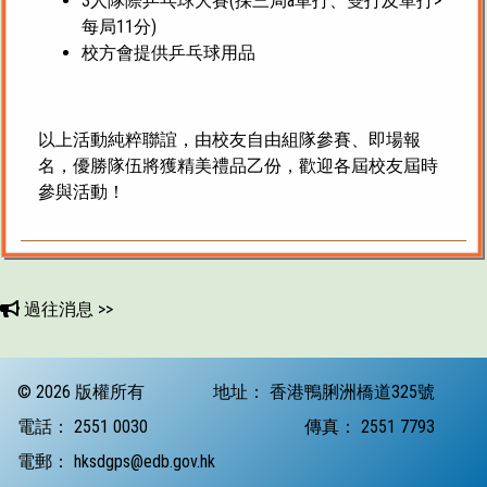
3人隊際乒乓球大賽(採三局à單打、雙打及單打>
每局11分)
校方會提供乒乓球用品
以上活動純粹聯誼，由校友自由組隊參賽、即場報
名，優勝隊伍將獲精美禮品乙份，歡迎各屆校友屆時
參與活動！
過往消息 >>
© 2026 版權所有
地址：
香港鴨脷洲橋道325號
電話：
2551 0030
傳真：
2551 7793
電郵：
hksdgps@edb.gov.hk