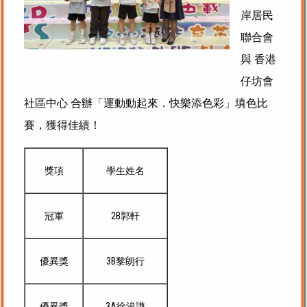
岸居民
聯合會
與 香港
仔坊會
社區中心 合辦「運動動起來．快樂添色彩」填色比
賽，獲得佳績！
獎項
學生姓名
冠軍
2B郭軒
優異獎
3B黎朗行
優異獎
3A徐浚謙