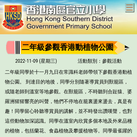
T
二年級參觀香港動植物公園
2022-11-09 (星期三)
活動類別：參觀活動
二年級同學於十一月九日在常識科老師帶領下參觀香港動植
物公園。 到達目的地後，同學分別隨著導賞員到獸籠區，
或隨老師到溫室等地參觀。在獸籠區，不時聽到合趾猿、婆
羅洲猩猩響亮的叫聲，牠們不停地在籠裏盪來盪去，真是有
趣！同學留心聆聽導賞員的講解，並不時發出讚嘆聲，也對
這些動物加深認識。同學在溫室內欣賞多個本地及外來品種
的植物，包括蘭花、食蟲植物及攀援植物等。同學最雀躍的