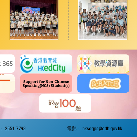
：
2551 7793
電郵：
hksdgps@edb.gov.hk