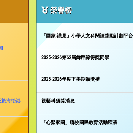
榮譽榜
「國家‧識見」小學人文科閱讀獎勵計劃平
知
2025-2026第62屆舞蹈節得獎同學
2025-2026年度下學期頒獎禮
正於海怡港
視藝科獲獎消息
「心繫家國」聯校國民教育活動匯演