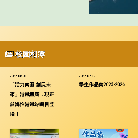
校園相簿
2026-08-01
2026-07-17
「活力南區 創展未
學生作品集2025-2026
來」港鐵畫廊，現正
於海怡港鐵站矚目登
場！